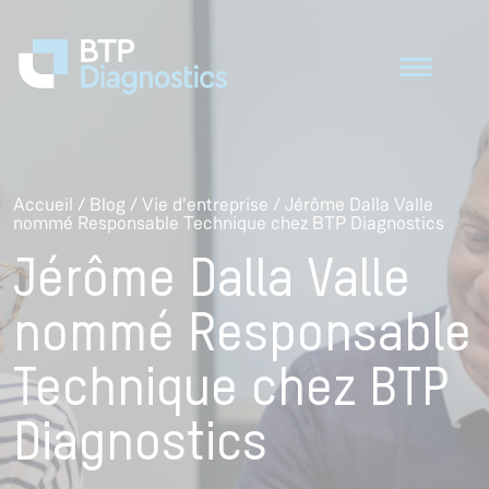
Accueil
/
Blog
/
Vie d'entreprise
/
Jérôme Dalla Valle
nommé Responsable Technique chez BTP Diagnostics
Jérôme Dalla Valle
nommé Responsable
Technique chez BTP
Diagnostics