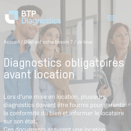
Accueil
/
Quel est votre besoin ?
/
Je loue
Diagnostics obligatoires
avant location
Lors d’une mise en location, plusieurs
diagnostics doivent être fournis pour garantir
la conformité du bien et informer le locataire
sur son état.
Ces documents assurent une location