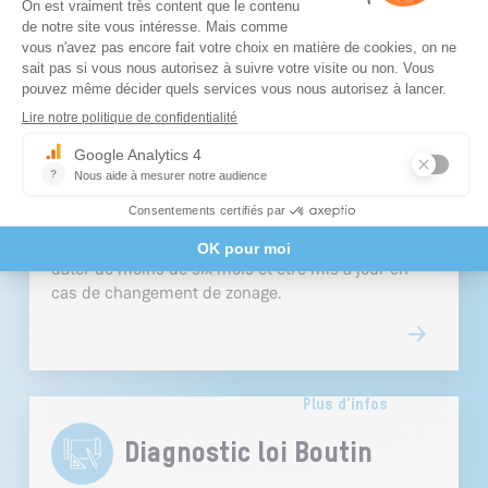
Plus d'infos
État des Risques (ER)
L’état des risques recense les dangers naturels,
miniers, technologiques, sismiques ou liés au
radon. Il est obligatoire avant toute vente ou
location lorsque le bien se situe dans une zone à
risques définie par arrêté préfectoral. Le
document, fourni par le vendeur ou le bailleur, doit
dater de moins de six mois et être mis à jour en
cas de changement de zonage.
Plus d'infos
Diagnostic loi Boutin