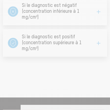
Si le diagnostic est négatif
(concentration inférieure à 1
mg/cm²)
Le CREP parties communes est valable sans
limite de durée.
Si le diagnostic est positif
Il n’a pas besoin d’être renouvelé, sauf en cas
(concentration supérieure à 1
de travaux, de modifications du bâti ou de
mg/cm²)
dégradation visible des revêtements.
Le syndic doit organiser un contrôle régulier de
l’état des revêtements, au moins tous les six ans,
et mettre à jour le carnet d’entretien de la
copropriété.
En cas de dégradation des peintures, il doit faire
réaliser des travaux de sécurisation, de
confinement ou de retrait afin d’éliminer tout
risque d’exposition au plomb.