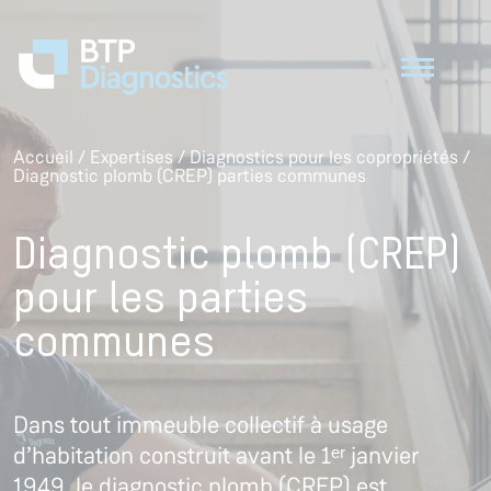
Accueil
/
Expertises
/
Diagnostics pour les copropriétés
/
Diagnostic plomb (CREP) parties communes
Diagnostic plomb (CREP)
pour les parties
communes
Dans tout immeuble collectif à usage
d’habitation construit avant le 1ᵉʳ janvier
1949, le diagnostic plomb (CREP) est