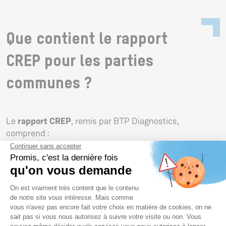
Que contient le rapport
CREP pour les parties
communes ?
Le
rapport CREP
, remis par BTP Diagnostics,
comprend :
la
localisation et la cartographie des
revêtements analysés
, avec la teneur en plomb
mesurée (mg/cm²) ;
l’
évaluation de l’état de conservation
des
peintures et revêtements ;