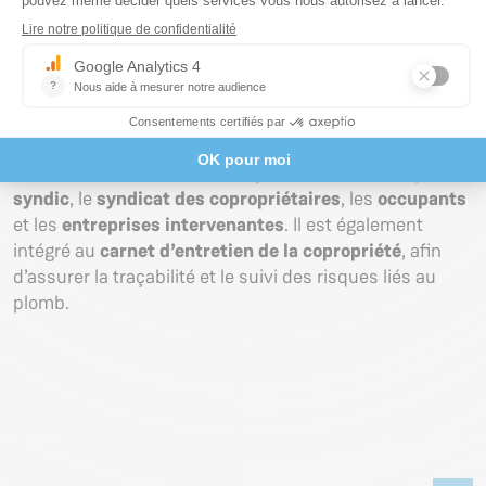
les
recommandations de travaux ou de
surveillance
en cas de présence de plomb ;
et le cas échéant la
fiche de transmission à
l’ARS
.
Ce document doit être tenu à jour et consultable par le
syndic
, le
syndicat des copropriétaires
, les
occupants
et les
entreprises intervenantes
. Il est également
intégré au
carnet d’entretien de la copropriété
, afin
d’assurer la traçabilité et le suivi des risques liés au
plomb.