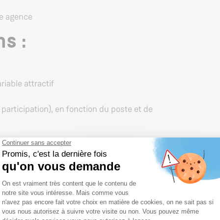
re agence
s :
riable attractif
participation), en fonction du poste et de
'employeur
 charge par l'entreprise