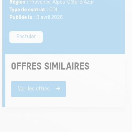
Région :
Provence-Alpes-Côte-d'Azur
Type de contrat :
CDI
Publiée le :
8 avril 2026
Postuler
OFFRES SIMILAIRES
Voir les offres