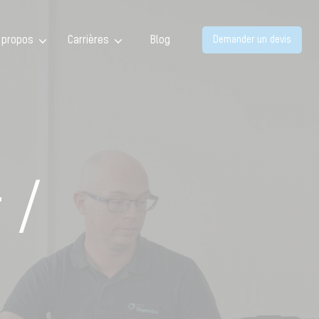
 propos
Carrières
Blog
Demander un devis
 /