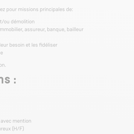
ez pour missions principales de:
et/ou démolition
immobilier, assureur, banque, bailleur
ur besoin et les fidéliser
ce
on.
s :
n
E avec mention
ureux (H/F)