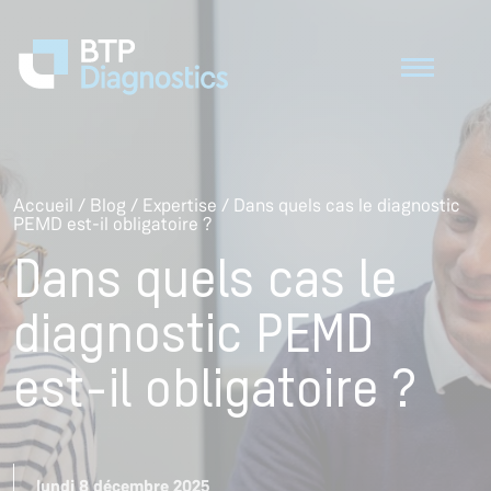
Accueil
/
Blog
/
Expertise
/
Dans quels cas le diagnostic
PEMD est-il obligatoire ?
Dans quels cas le
diagnostic PEMD
est-il obligatoire ?
lundi 8 décembre 2025