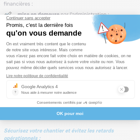
financières :
mise en demeure
par l’administration ;
amendes administratives
en cas de non-
transmission des documents obligatoires
(diagnostic, dépôt sur la plateforme PEMD,
rapport de récolement) ;
suspension du chantier
ou blocage
d’autorisations en cours ;
engagement de la responsabilité
du maître
d’ouvrage en cas de manquements constatés.
Au-delà du risque juridique, l’absence de diagnostic
entraîne souvent des litiges, des retards opérationnels
et des surcoûts liés à la mauvaise gestion des déchets.
Sécurisez votre chantier et évitez les retards
opérationnels :